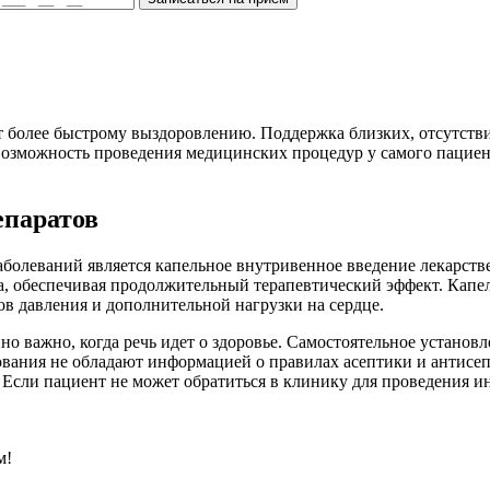
 более быстрому выздоровлению. Поддержка близких, отсутствие
возможность проведения медицинских процедур у самого пациент
епаратов
олеваний является капельное внутривенное введение лекарстве
а, обеспечивая продолжительный терапевтический эффект. Капел
ов давления и дополнительной нагрузки на сердце.
о важно, когда речь идет о здоровье. Самостоятельное установ
ования не обладают информацией о правилах асептики и антисе
Если пациент не может обратиться в клинику для проведения и
м!