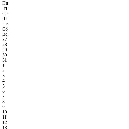
Пн
Вт
Ср
Чт
Пт
Сб
Вс
27
28
29
30
31
1
2
3
4
5
6
7
8
9
10
11
12
13