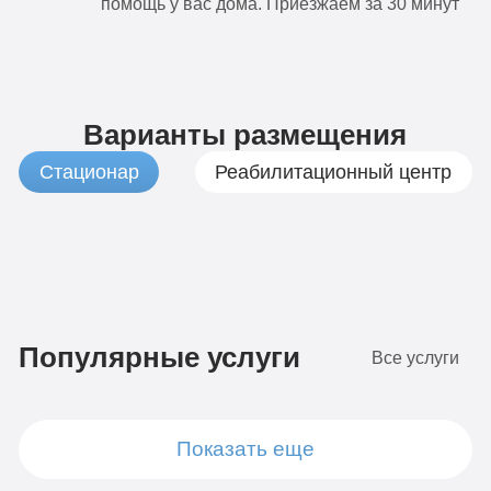
помощь у вас дома. Приезжаем за 30 минут
Варианты размещения
Стационар
Реабилитационный центр
1
Бюджетно
490
Популярные услуги
Все услуги
руб
4-х
местная
7
комната
Показать еще
Стандарт
490
Диагностика