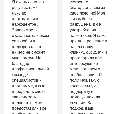
Оптимальный
990
Я очень доволен
Искренне
Индивидуальная
руб
результатами
благодарна вам за
лечения
своё лечение! Моя
2-х местная
терапия
наркомании в
жизнь была
палата
наркоцентре .
разрушена из-за
Работа
Зависимость
употребления
Все
с
оказалась слишком
наркотиков. Я сама
опции
сильной, и я
приняла решение и
психологом
подозревал, что
нашла вашу
«Стандарт»
ничего не сможет
клинику, обсудили и
Усиленная
мне помочь. Но
проговорили все
Индивидуальная
детоксикация
благодаря
интересующие
терапия
профессиональной
меня вопросы о
Гарантия
команде
реабилитации. Я
Усиленная
специалистов и
получила такую
длительной
программе, я смог
колоссальную
детоксикация
ремиссии
преодолеть свою
поддержку и
Гарантия
зависимость
помощь, начала
Личный
полностью. Мне
лечение. Ваш
длительной
предоставили все
подход, ваш
санузел
необходимые
профессионализм,