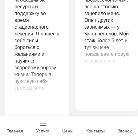
ремиссии
Больничный
ресурсы и
всё на столько
Личный
поддержку во
зацепило меня.
лист
время
Опыт других
санузел
стационарного
зависимых — у
лечения. Я нашел в
меня нет слов. Мой
Больничный
себе силы
стаж более 5 лет, и
Записаться
лист
бороться с
тут вы мне
желаниями и
показываете новую
научился
и счастливую
здоровому образу
жизнь без
Записаться
жизни. Теперь я
наркотиков. Во что
9
чувствую себя
я и поверить уже
VIP
990
свободным от
не могла.
наркотиков и готов
Огромное вам
руб
начать новую главу
спасибо!
1-я
в своей жизни. Я
14
местная
рекомендую
Комфорт
990
комната
клинику всем, кто
руб
ищет настоящую
Все
Главная
Услуги
Цены
Контакты
Звонок
помощь
1-я местная