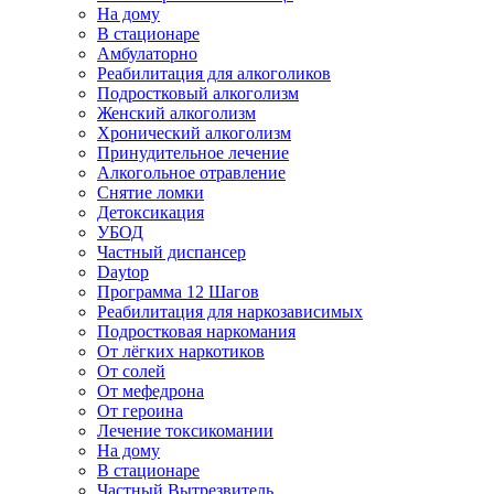
На дому
В стационаре
Амбулаторно
Реабилитация для алкоголиков
Подростковый алкоголизм
Женский алкоголизм
Хронический алкоголизм
Принудительное лечение
Алкогольное отравление
Снятие ломки
Детоксикация
УБОД
Частный диспансер
Daytop
Программа 12 Шагов
Реабилитация для наркозависимых
Подростковая наркомания
От лёгких наркотиков
От солей
От мефедрона
От героина
Лечение токсикомании
На дому
В стационаре
Частный Вытрезвитель