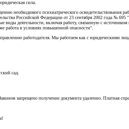
 юридическая сила.
ению необходимого психиатрического освидетельствования рабо
ельства Российской Федерации от 23 сентября 2002 года № 695
е виды деятельности, включая работу, связанную с источником
же работа в условиях повышенной опасности".
правлению работодателя. Мы работаем как с юридическими лицам
тский сад.
Законом запрещено получение документа удаленно. Платная спра
м!