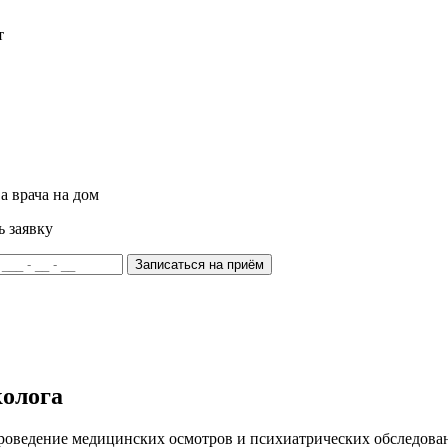
т
а врача на дом
ь заявку
Записаться на приём
колога
оведение медицинских осмотров и психиатрических обследован