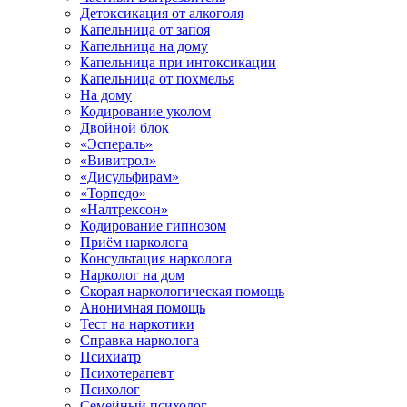
Детоксикация от алкоголя
Капельница от запоя
Капельница на дому
Капельница при интоксикации
Капельница от похмелья
На дому
Кодирование уколом
Двойной блок
«Эспераль»
«Вивитрол»
«Дисульфирам»
«Торпедо»
«Налтрексон»
Кодирование гипнозом
Приём нарколога
Консультация нарколога
Нарколог на дом
Скорая наркологическая помощь
Анонимная помощь
Тест на наркотики
Справка нарколога
Психиатр
Психотерапевт
Психолог
Семейный психолог