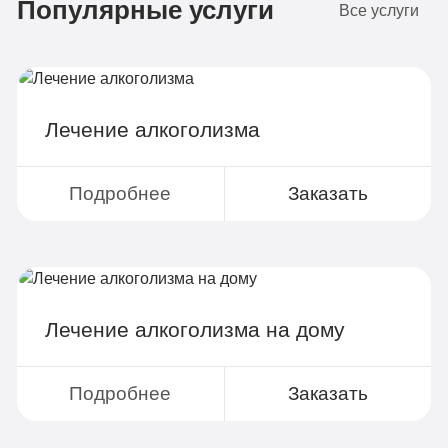
Популярные услуги
4-х местная комната
2
Все услуги
Диагностика
Групповая терапия
Детоксикация
Лечение алкоголизма
Круглосуточное наблюдение
Поддержка родственников
Подробнее
Заказать
4-х разовое питание
Больничный лист
Лечение алкоголизма на дому
Записаться
Подробнее
Заказать