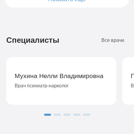
Подробнее
Подробнее
Подробнее
Подробнее
Подробнее
Подробнее
Подробнее
Подробнее
Заказать
Заказать
Заказать
Заказать
Заказать
Заказать
Заказать
Заказать
Специалисты
Все врачи
Мухина Нелли Владимировна
Врач психиатр-нарколог
В