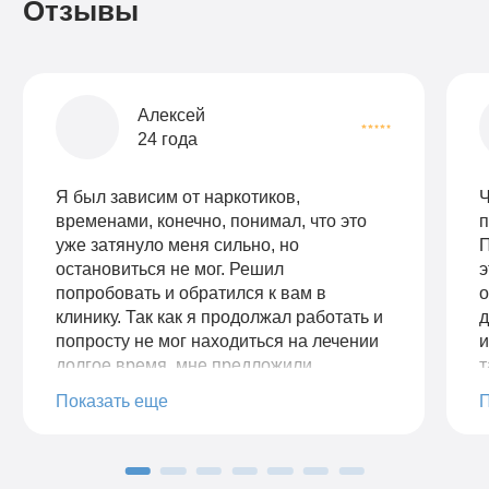
Отзывы
Алексей
24 года
Я был зависим от наркотиков,
Ч
временами, конечно, понимал, что это
п
уже затянуло меня сильно, но
П
остановиться не мог. Решил
э
попробовать и обратился к вам в
о
клинику. Так как я продолжал работать и
д
попросту не мог находиться на лечении
и
долгое время, мне предложили
т
усиленный курс лечения наркомании.
п
Показать еще
Наркологи вначале провели мне
г
очищение организма, а дальше началась
е
психотерапия. Был сильно удивлен, как
в
грамотно и четко мне все разложили по
р