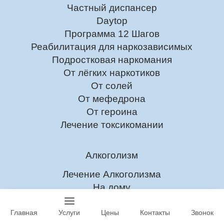
Частный диспансер
Daytop
Программа 12 Шагов
Реабилитация для наркозависимых
Подростковая наркомания
От лёгких наркотиков
От солей
От мефедрона
От героина
Лечение токсикомании
Алкоголизм
Лечение Алкоголизма
На дому
В стационаре
Амбулаторно
Главная
Услуги
Цены
Контакты
Звонок